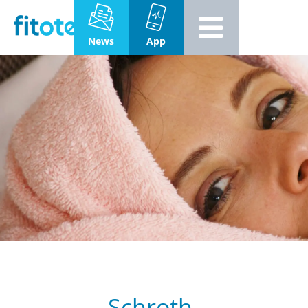
News
App
Schroth-