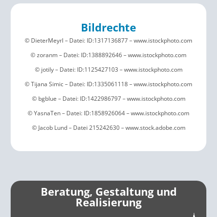
Bildrechte
© DieterMeyrl – Datei: ID:1317136877 – www.istockphoto.com
© zoranm – Datei: ID:1388892646 – www.istockphoto.com
© jotily – Datei: ID:1125427103 – www.istockphoto.com
© Tijana Simic – Datei: ID:1335061118 – www.istockphoto.com
© bgblue – Datei: ID:1422986797 – www.istockphoto.com
© YasnaTen – Datei: ID:1858926064 – www.istockphoto.com
© Jacob Lund – Datei 215242630 – www.stock.adobe.com
Beratung, Gestaltung und
Realisierung