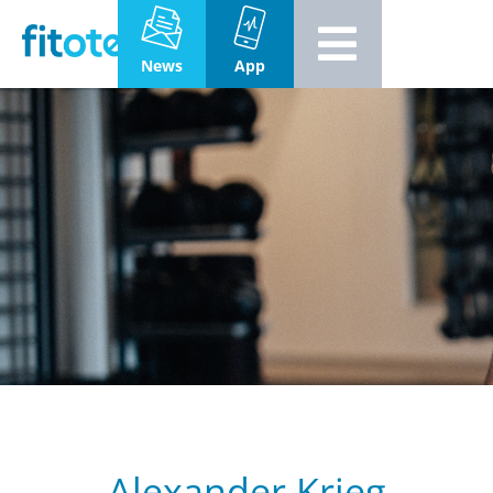
News
App
Alexander Krieg